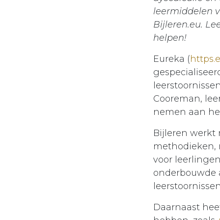
leermiddelen v
Bijleren.eu. Le
helpen!
Eureka (
https.
gespecialiseerd
leerstoornisse
Cooreman, leer
nemen aan het
Bijleren werkt
methodieken, m
voor leerlinge
onderbouwde a
leerstoornissen
Daarnaast heef