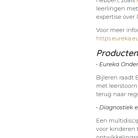
hebben, zoals
leerlingen met
expertise over
Voor meer info
https.eureka.e
Producten
•
Eureka Onder
Bijleren raadt
met leerstoorn
terug naar regu
• Diagnostiek 
Een multidisci
voor kinderen 
ontwikkelings