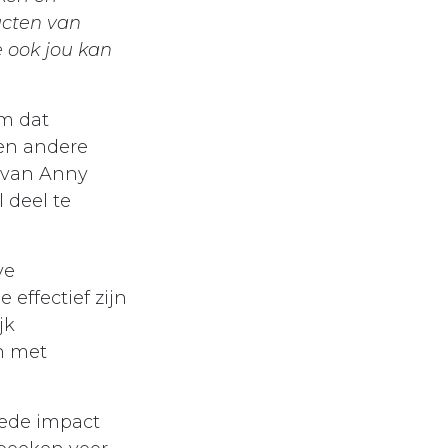
ucten van
 ook jou kan
m dat
 en andere
g van Anny
 deel te
ve
effectief zijn
jk
n met
rede impact