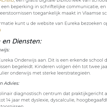
ADIBib
, een gratis digitale bibliotheek van schoo
 een beperking in schriftelijke communicatie, en 
 leerstoornissen toegankelijk maakt in Vlaamse sc
rmatie kunt u de website van Eureka bezoeken o
u
 en Diensten:
wijs:
 Eureka Onderwijs aan. Dit is een erkende school d
issen begeleidt. Kinderen volgen één tot twee jaa
lier onderwijs met sterke leerstrategieën.
en Advies:
plinair diagnostisch centrum dat praktijkgericht a
tot 14 jaar met dyslexie, dyscalculie, hoogbegaaf
stoornissen.