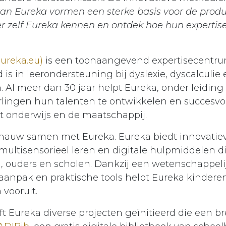
an Eureka vormen een sterke basis voor de prod
er zelf Eureka kennen
en ontdek hoe hun expertise
eureka.eu)
is een toonaangevend expertisecentru
 is in leerondersteuning bij dyslexie, dyscalculie
n. Al meer dan 30 jaar helpt Eureka, onder leidin
lingen hun talenten te ontwikkelen en succesvol
 onderwijs en de maatschappij.
 nauw samen met Eureka. Eureka biedt innovatie
ultisensorieel leren en digitale hulpmiddelen die 
n, ouders en scholen. Dankzij een wetenschappeli
anpak en praktische tools helpt Eureka kindere
 vooruit.
t Eureka diverse projecten geïnitieerd die een b