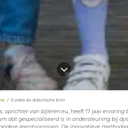
ise
Eureka als didactische bron
 oprichter van bijleren.eu, heeft
17 jaar
ervaring 
m dat gespecialiseerd is in ondersteuning bij dys
 andere leerstoornissen. De innovatieve methodi