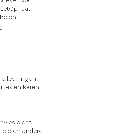
lboeken voor
LetOp!, dat
holen.
p
ie leerlingen
r les en keren
dvies biedt
dheid en andere