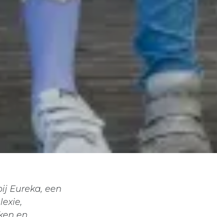
bij Eureka, een
lexie,
eken en