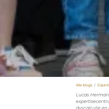
Alle blogs
Expert
Lucas Hermans,
expertisecentru
dyscalculie en