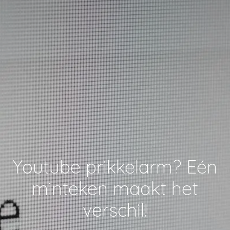
Youtube prikkelarm? Eén
minteken maakt het
verschil!