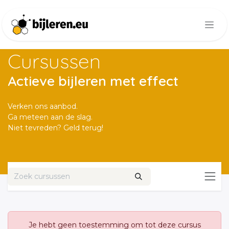
Overslaan naar inhoud
Cursussen
Actieve bijleren met effect
Verken ons aanbod.
Ga meteen aan de slag.
Niet tevreden? Geld terug!
Je hebt geen toestemming om tot deze cursus