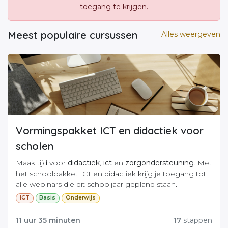
toegang te krijgen.
Meest populaire cursussen
Alles weergeven
Vormingspakket ICT en didactiek voor
scholen
Maak tijd voor
didactiek
,
ict
en
zorgondersteuning
. Met
het schoolpakket ICT en didactiek krijg je toegang tot
alle webinars die dit schooljaar gepland staan.
ICT
Basis
Onderwijs
Kies ervoor om als team je te verdiepen in hoe ICT
didactisch kan gebruikt worden en op welke manier
11 uur 35 minuten
17
stappen
leerlingen met extra zorgnoden aan de slag kunnen.